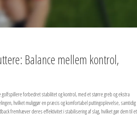
tere: Balance mellem kontrol,
olfspillere forbedret stabilitet og kontrol, med et større greb og ekstra
ingen, hvilket muliggør en præcis og komfortabel puttingoplevelse, samtidig
 fremhæver deres effektivitet i stabilisering af slag, hvilket gør dem til et