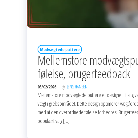
Modvægtede puttere
Mellemstore modvægtsput
følelse, brugerfeedback
05/02/2026
By
JENS HANSEN
Mellemstore modvægtede puttere er designet til at give g
vægt i grebsområdet. Dette design optimerer vægtfordel
med at den overordnede følelse forbedres. Brugerfeedback
populært valg […]